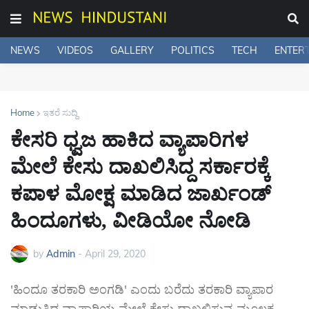
NEWS
VIDEOS
GALLERY
POLITICS
TECH
ENTER
Home
ಇತರೆ ಸುದ್ದಿ
ಕೇಸರಿ ಧ್ವಜ ಹಾಕಿದ ವ್ಯಾಪಾರಿಗಳ
ಮೇಲೆ ಕೇಸು ದಾಖಲಿಸಿದ್ದ ಸರ್ಕಾರಕ್ಕೆ
ಕಪಾಳ ಮೋಕ್ಷ ಮಾಡಿದ ಜಾರ್ಖಂಡ್
ಹಿಂದೂಗಳು, ವೀಡಿಯೋ ನೋಡಿ
by
Admin
-
April 29, 2020
'ಹಿಂದೂ ತರಕಾರಿ ಅಂಗಡಿ' ಎಂದು ಬರೆದು ತರಕಾರಿ ವ್ಯಾಪಾರ
ಮಾಡುತ್ತಿದ್ದ ವ್ಯಾಪಾರಿಯ ಮೇಲೆ ಕೇಸು ದಾಖಲಿಸುವ ಮೂಲಕ